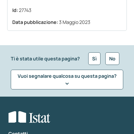
Id:
27743
Data pubblicazione:
3 Maggio 2023
Ti è stata utile questa pagina?
Sì
No
Vuoi segnalare qualcosa su questa pagina?
Che tipo di commento vuoi lasciare?
*
Seleziona la tipologia della segnalazione
Inserisci il tuo commento
*
Contatti