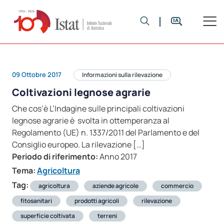
09 Ottobre 2017
Informazioni sulla rilevazione
Coltivazioni legnose agrarie
Che cos’è L’Indagine sulle principali coltivazioni
legnose agrarie è svolta in ottemperanza al
Regolamento (UE) n. 1337/2011 del Parlamento e del
Consiglio europeo. La rilevazione […]
Periodo di riferimento:
Anno 2017
Tema:
Agricoltura
Tag:
agricoltura
aziende agricole
commercio
fitosanitari
prodotti agricoli
rilevazione
superficie coltivata
terreni