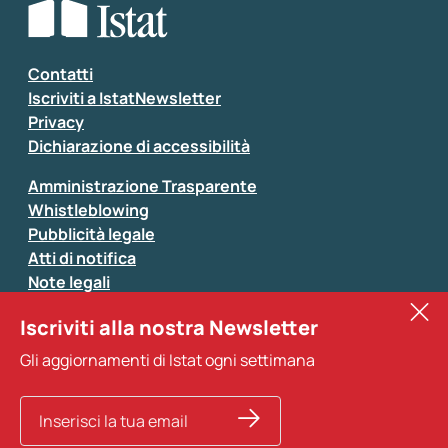
Contatti
Iscriviti a IstatNewsletter
Privacy
Dichiarazione di accessibilità
Amministrazione Trasparente
Whistleblowing
Pubblicità legale
Atti di notifica
Note legali
Sistan
Iscriviti alla nostra Newsletter
Eurostat
Gli aggiornamenti di Istat ogni settimana
Altri servizi