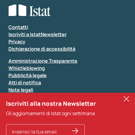
Che tipo di commento vuoi lasciare?
*
Seleziona la tipologia della segnalazione
Inserisci il tuo commento
*
Contatti
Iscriviti a IstatNewsletter
Privacy
Dichiarazione di accessibilità
Amministrazione Trasparente
Whistleblowing
Pubblicità legale
Atti di notifica
Note legali
Sistan
Iscriviti alla nostra Newsletter
Eurostat
*
Tutti i campi sono obbligatori
Gli aggiornamenti di Istat ogni settimana
Altri servizi
Si prega di non fornire dati di natura personale (ad
esempio dati di contatto). Per ogni altra comunicazione
e per richiedere dati, pubblicazioni, file di microdati,