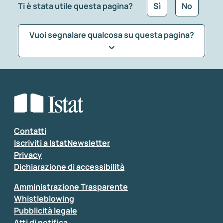
Ti è stata utile questa pagina?
Sì
No
Vuoi segnalare qualcosa su questa pagina?
Che tipo di commento vuoi lasciare?
*
Seleziona la tipologia della segnalazione
Inserisci il tuo commento
*
Contatti
Iscriviti a IstatNewsletter
Privacy
Dichiarazione di accessibilità
Amministrazione Trasparente
Whistleblowing
Pubblicità legale
Atti di notifica