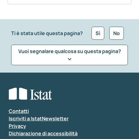
Ti è stata utile questa pagina?
Sì
No
Vuoi segnalare qualcosa su questa pagina?
Che tipo di commento vuoi lasciare?
*
Seleziona la tipologia della segnalazione
Inserisci il tuo commento
*
Contatti
Iscriviti a IstatNewsletter
Privacy
Dichiarazione di accessibilità