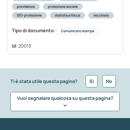
previdenza
protezione sociale
SIG-protezione
statistica focus
vecchiaia
Tipo di documento:
Comunicato stampa
Id:
20013
Ti è stata utile questa pagina?
Sì
No
Vuoi segnalare qualcosa su questa pagina?
Che tipo di commento vuoi lasciare?
*