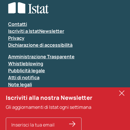
Seleziona la tipologia della segnalazione
Inserisci il tuo commento
*
Contatti
Iscriviti a IstatNewsletter
Privacy
Dichiarazione di accessibilità
Amministrazione Trasparente
Whistleblowing
Pubblicità legale
Atti di notifica
Note legali
Sistan
Iscriviti alla nostra Newsletter
Eurostat
*
Tutti i campi sono obbligatori
Gli aggiornamenti di Istat ogni settimana
Altri servizi
Si prega di non fornire dati di natura personale (ad
esempio dati di contatto). Per ogni altra comunicazione
e per richiedere dati, pubblicazioni, file di microdati,