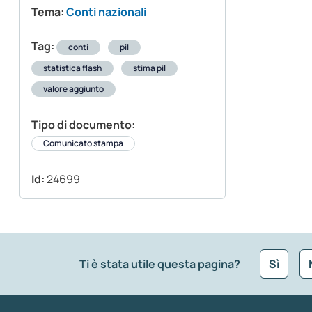
Tema:
Conti nazionali
Tag:
conti
pil
statistica flash
stima pil
valore aggiunto
Tipo di documento:
Comunicato stampa
Id:
24699
Ti è stata utile questa pagina?
Sì