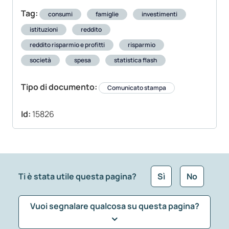
Tag:
consumi
famiglie
investimenti
istituzioni
reddito
reddito risparmio e profitti
risparmio
società
spesa
statistica flash
Tipo di documento:
Comunicato stampa
Id:
15826
Ti è stata utile questa pagina?
Sì
No
Vuoi segnalare qualcosa su questa pagina?