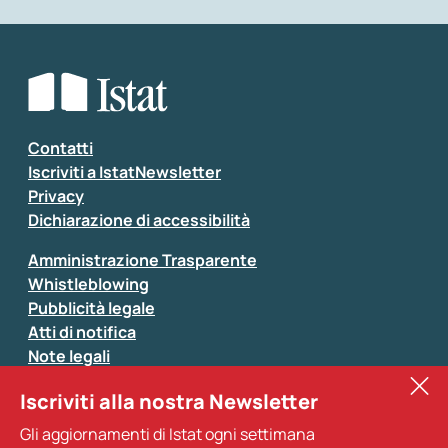
Che tipo di commento vuoi lasciare?
*
Seleziona la tipologia della segnalazione
Inserisci il tuo commento
*
Contatti
Iscriviti a IstatNewsletter
Privacy
Dichiarazione di accessibilità
Amministrazione Trasparente
Whistleblowing
Pubblicità legale
Atti di notifica
Note legali
Sistan
Iscriviti alla nostra Newsletter
Eurostat
*
Tutti i campi sono obbligatori
Gli aggiornamenti di Istat ogni settimana
Altri servizi
Si prega di non fornire dati di natura personale (ad