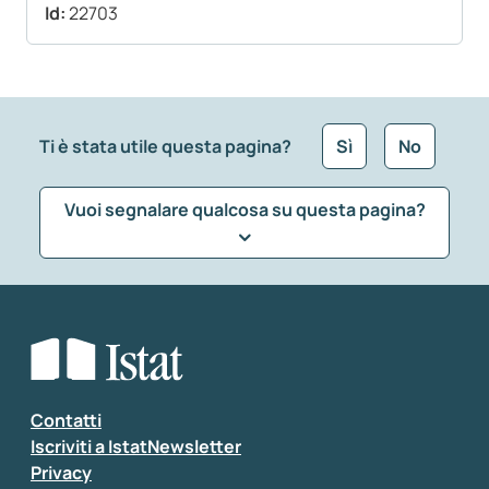
Id:
22703
Ti è stata utile questa pagina?
Sì
No
Vuoi segnalare qualcosa su questa pagina?
Che tipo di commento vuoi lasciare?
*
Seleziona la tipologia della segnalazione
Inserisci il tuo commento
*
Contatti
Iscriviti a IstatNewsletter
Privacy