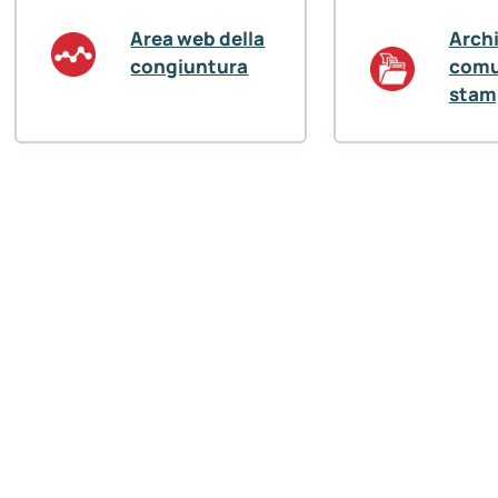
Area web della
Arch
congiuntura
comu
stam