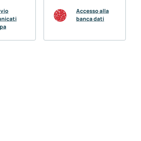
ivio
Accesso alla
nicati
banca dati
pa