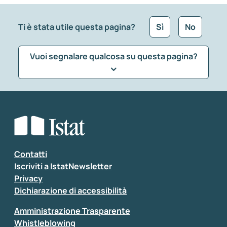
Ti è stata utile questa pagina?
Sì
No
Vuoi segnalare qualcosa su questa pagina?
Che tipo di commento vuoi lasciare?
*
Seleziona la tipologia della segnalazione
Inserisci il tuo commento
*
Contatti
Iscriviti a IstatNewsletter
Privacy
Dichiarazione di accessibilità
Amministrazione Trasparente
Whistleblowing