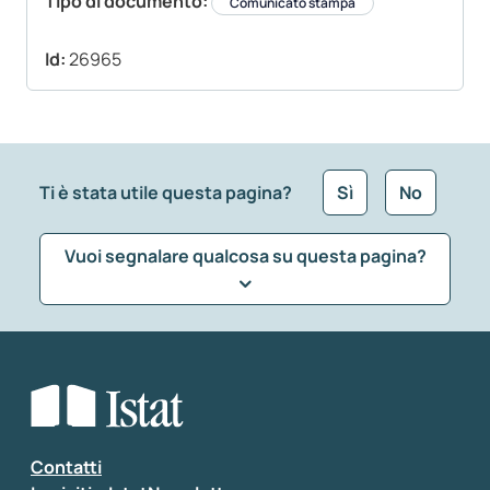
Tipo di documento:
Comunicato stampa
Id:
26965
Ti è stata utile questa pagina?
Sì
No
Vuoi segnalare qualcosa su questa pagina?
Che tipo di commento vuoi lasciare?
*
Seleziona la tipologia della segnalazione
Inserisci il tuo commento
*
Contatti