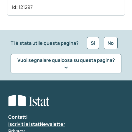
Id:
121297
Ti è stata utile questa pagina?
Sì
No
Vuoi segnalare qualcosa su questa pagina?
Che tipo di commento vuoi lasciare?
*
Seleziona la tipologia della segnalazione
Inserisci il tuo commento
*
Contatti
Iscriviti a IstatNewsletter
Privacy