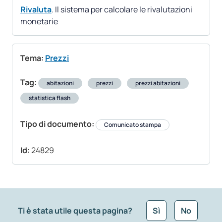
Rivaluta
. Il sistema per calcolare le rivalutazioni
monetarie
Tema:
Prezzi
Tag:
abitazioni
prezzi
prezzi abitazioni
statistica flash
Tipo di documento:
Comunicato stampa
Id:
24829
Ti è stata utile questa pagina?
Sì
No