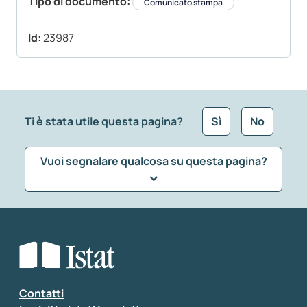
Tipo di documento:
Comunicato stampa
Id:
23987
Ti è stata utile questa pagina?
Sì
No
Vuoi segnalare qualcosa su questa pagina?
Che tipo di commento vuoi lasciare?
*
Seleziona la tipologia della segnalazione
Inserisci il tuo commento
*
Contatti