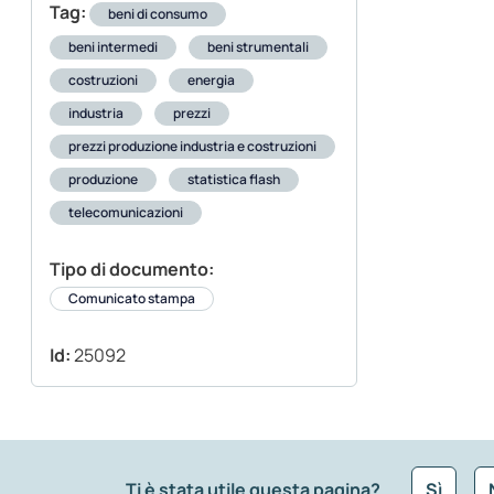
Tag:
beni di consumo
beni intermedi
beni strumentali
costruzioni
energia
industria
prezzi
prezzi produzione industria e costruzioni
produzione
statistica flash
telecomunicazioni
Tipo di documento:
Comunicato stampa
Id:
25092
Ti è stata utile questa pagina?
Sì