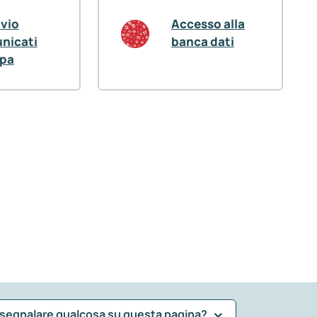
ivio
Accesso alla
nicati
banca dati
pa
 segnalare qualcosa su questa pagina?