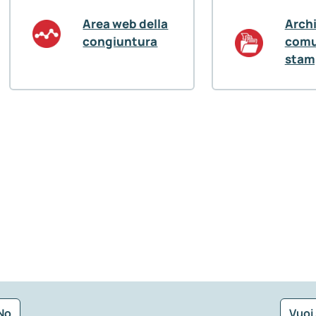
Area web della
Arch
congiuntura
comu
stam
No
Vuoi