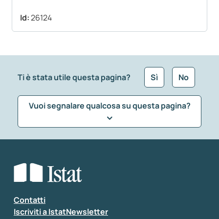
Id:
26124
Ti è stata utile questa pagina?
Sì
No
Vuoi segnalare qualcosa su questa pagina?
Che tipo di commento vuoi lasciare?
*
Seleziona la tipologia della segnalazione
Inserisci il tuo commento
*
Contatti
Iscriviti a IstatNewsletter