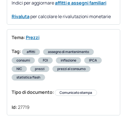
Indici per aggiornare
affitti e assegni familiari
Rivaluta
per calcolare le rivalutazioni monetarie
Tema:
Prezzi
Tag:
affitti
assegno di mantenimento
consumi
FOI
inflazione
IPCA
NIC
prezzi
prezzi al consumo
statistica flash
Tipo di documento:
Comunicato stampa
Id:
27719