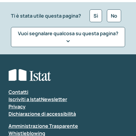
Ti è stata utile questa pagina?
Sì
No
Vuoi segnalare qualcosa su questa pagina?
Che tipo di commento vuoi lasciare?
*
Seleziona la tipologia della segnalazione
Inserisci il tuo commento
*
Contatti
Iscriviti a IstatNewsletter
Privacy
Dichiarazione di accessibilità
Amministrazione Trasparente
Whistleblowing