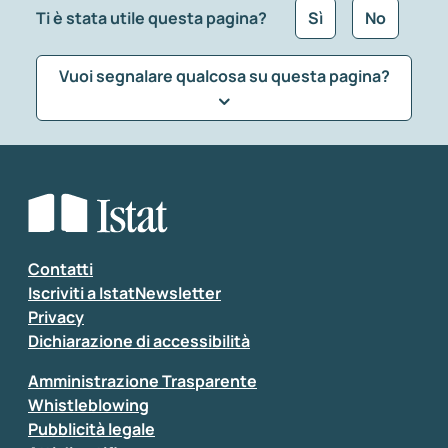
Ti è stata utile questa pagina?
Sì
No
Vuoi segnalare qualcosa su questa pagina?
Che tipo di commento vuoi lasciare?
*
Seleziona la tipologia della segnalazione
Inserisci il tuo commento
*
Contatti
Iscriviti a IstatNewsletter
Privacy
Dichiarazione di accessibilità
Amministrazione Trasparente
Whistleblowing
Pubblicità legale