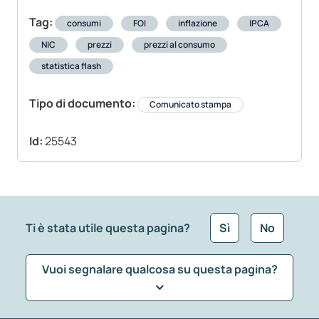
Tag:
consumi
FOI
inflazione
IPCA
NIC
prezzi
prezzi al consumo
statistica flash
Tipo di documento:
Comunicato stampa
Id:
25543
Ti è stata utile questa pagina?
Sì
No
Vuoi segnalare qualcosa su questa pagina?