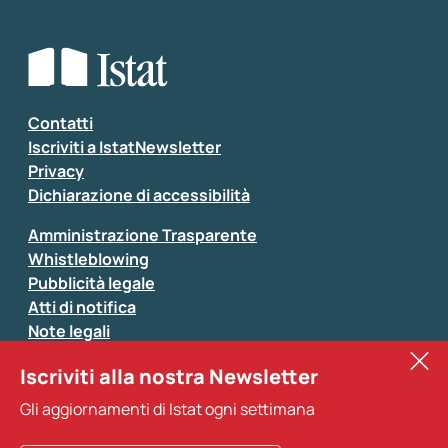
Che tipo di commento vuoi lasciare?
*
Seleziona la tipologia della segnalazione
Inserisci il tuo commento
*
Contatti
Iscriviti a IstatNewsletter
Privacy
Dichiarazione di accessibilità
Amministrazione Trasparente
Whistleblowing
Pubblicità legale
Atti di notifica
Note legali
Sistan
Iscriviti alla nostra Newsletter
Eurostat
*
Tutti i campi sono obbligatori
Gli aggiornamenti di Istat ogni settimana
Altri servizi
Si prega di non fornire dati di natura personale (ad
esempio dati di contatto). Per ogni altra comunicazione