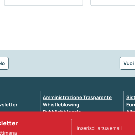
No
Vuoi
Seleziona la tipologia della segnalazione
Amministrazione Trasparente
Sis
ewsletter
Whistleblowing
Eur
Pubblicità legale
Altr
ccessibilità
Atti di notifica
sletter
Note legali
ettimana