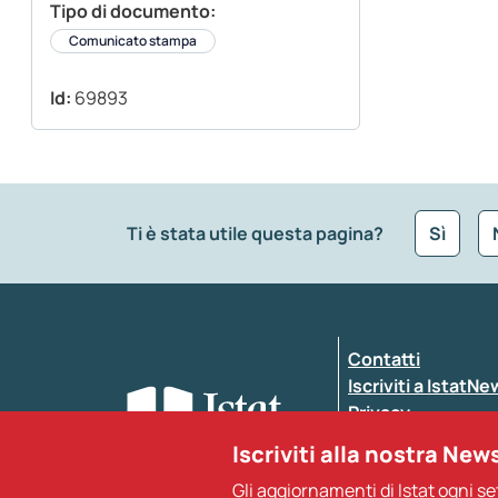
Tipo di documento:
Comunicato stampa
Id:
69893
Ti è stata utile questa pagina?
Sì
Che tipo di commento vuoi lasciare?
*
Contatti
Inserisci il tuo commento
*
Iscriviti a IstatN
Privacy
Dichiarazione di a
Iscriviti alla nostra New
Gli aggiornamenti di Istat ogni s