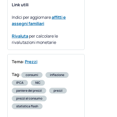
Link utili
Indici per aggiornare
affitti e
assegni familiari
Rivaluta
per calcolare le
rivalutazioni monetarie
Tema:
Prezzi
Tag:
consumi
inflazione
IPCA
NIC
paniere dei prezzi
prezzi
prezzi al consumo
statistica flash