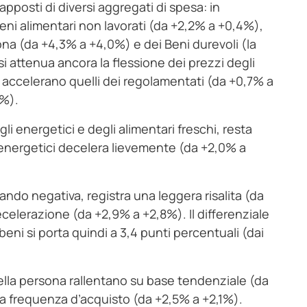
pposti di diversi aggregati di spesa: in
eni alimentari non lavorati (da +2,2% a +0,4%),
ersona (da +4,3% a +4,0%) e dei Beni durevoli (la
 si attenua ancora la flessione dei prezzi degli
 accelerano quelli dei regolamentati (da +0,7% a
2%).
gli energetici e degli alimentari freschi, resta
i energetici decelera lievemente (da +2,0% a
ando negativa, registra una leggera risalita (da
ecelerazione (da +2,9% a +2,8%). Il differenziale
 beni si porta quindi a 3,4 punti percentuali (dai
 della persona rallentano su base tendenziale (da
ta frequenza d’acquisto (da +2,5% a +2,1%).