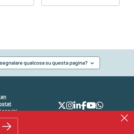
 segnalare qualcosa su questa pagina?
tan
ostat
i servizi