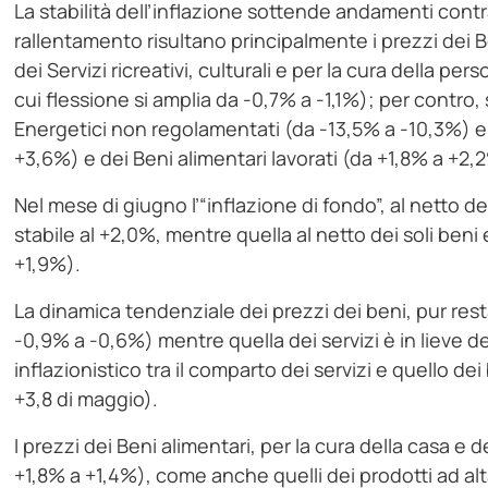
La stabilità dell’inflazione sottende andamenti contra
rallentamento risultano principalmente i prezzi dei B
dei Servizi ricreativi, culturali e per la cura della p
cui flessione si amplia da -0,7% a -1,1%); per contro,
Energetici non regolamentati (da -13,5% a -10,3%) e
+3,6%) e dei Beni alimentari lavorati (da +1,8% a +2,
Nel mese di giugno l’“inflazione di fondo”, al netto de
stabile al +2,0%, mentre quella al netto dei soli ben
+1,9%).
La dinamica tendenziale dei prezzi dei beni, pur rest
-0,9% a -0,6%) mentre quella dei servizi è in lieve d
inflazionistico tra il comparto dei servizi e quello dei
+3,8 di maggio).
I prezzi dei Beni alimentari, per la cura della casa e
+1,8% a +1,4%), come anche quelli dei prodotti ad al