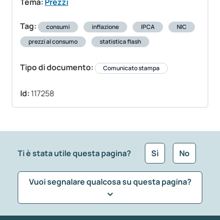
Tema:
Prezzi
Tag:
consumi
inflazione
IPCA
NIC
prezzi al consumo
statistica flash
Tipo di documento:
Comunicato stampa
Id:
117258
Ti è stata utile questa pagina?
Sì
No
Vuoi segnalare qualcosa su questa pagina?