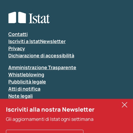
Che tipo di commento vuoi lasciare?
*
Seleziona la tipologia della segnalazione
Inserisci il tuo commento
*
Contatti
Iscriviti a IstatNewsletter
Privacy
Dichiarazione di accessibilità
Amministrazione Trasparente
Whistleblowing
Pubblicità legale
Atti di notifica
Note legali
Sistan
Iscriviti alla nostra Newsletter
Eurostat
*
Tutti i campi sono obbligatori
Gli aggiornamenti di Istat ogni settimana
Altri servizi
Si prega di non fornire dati di natura personale (ad
esempio dati di contatto). Per ogni altra comunicazione