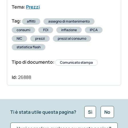
Tema:
Prezzi
Tag:
affitti
assegno di mantenimento
consumi
FOI
inflazione
IPCA
NIC
prezzi
prezzi al consumo
statistica flash
Tipo di documento:
Comunicato stampa
Id:
26888
Ti è stata utile questa pagina?
Sì
No