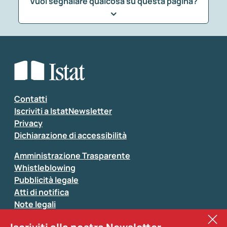
Vuoi segnalare qualcosa su questa pagina?
Che tipo di commento vuoi lasciare?
*
Seleziona la tipologia della segnalazione
Inserisci il tuo commento
*
Contatti
Iscriviti a IstatNewsletter
Privacy
Dichiarazione di accessibilità
Amministrazione Trasparente
Whistleblowing
Pubblicità legale
Atti di notifica
Note legali
Sistan