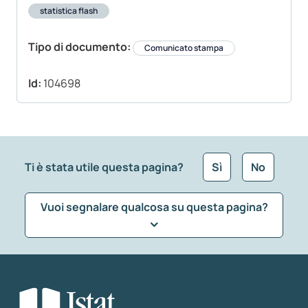
statistica flash
Tipo di documento:
Comunicato stampa
Id:
104698
Ti è stata utile questa pagina?
Sì
No
Vuoi segnalare qualcosa su questa pagina?
Che tipo di commento vuoi lasciare?
*
Seleziona la tipologia della segnalazione