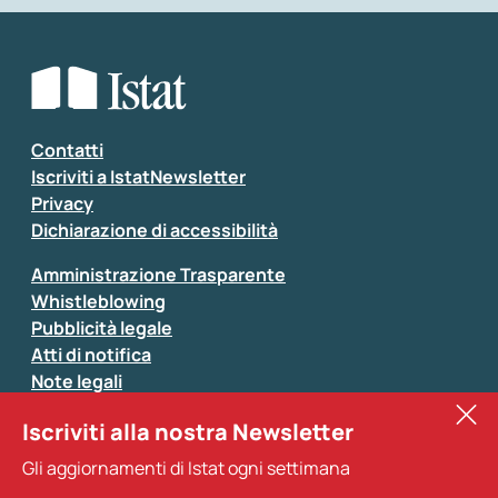
Che tipo di commento vuoi lasciare?
*
Seleziona la tipologia della segnalazione
Inserisci il tuo commento
*
Contatti
Iscriviti a IstatNewsletter
Privacy
Dichiarazione di accessibilità
Amministrazione Trasparente
Whistleblowing
Pubblicità legale
Atti di notifica
Note legali
Sistan
Iscriviti alla nostra Newsletter
Eurostat
*
Tutti i campi sono obbligatori
Gli aggiornamenti di Istat ogni settimana
Altri servizi
Si prega di non fornire dati di natura personale (ad