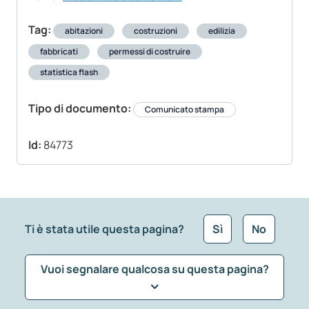
Tag:
abitazioni
costruzioni
edilizia
fabbricati
permessi di costruire
statistica flash
Tipo di documento:
Comunicato stampa
Id:
84773
Ti è stata utile questa pagina?
Sì
No
Vuoi segnalare qualcosa su questa pagina?