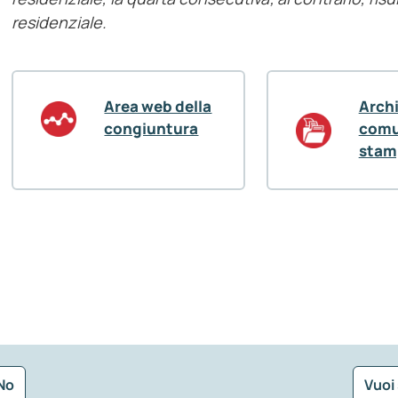
residenziale.
Area web della
Arch
congiuntura
comu
stam
No
Vuoi