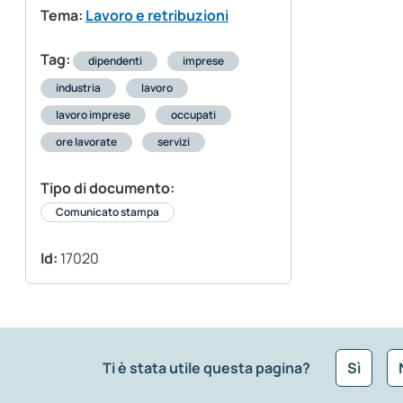
Tema:
Lavoro e retribuzioni
Tag:
dipendenti
imprese
industria
lavoro
lavoro imprese
occupati
ore lavorate
servizi
Tipo di documento:
Comunicato stampa
Id:
17020
Ti è stata utile questa pagina?
Sì