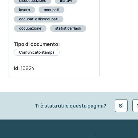
disoccupazione
inattivi
lavoro
occupati
occupati e disoccupati
occupazione
statistica flash
Tipo di documento:
Comunicato stampa
Id:
16924
Ti è stata utile questa pagina?
Sì
Che tipo di commento vuoi lasciare?
*