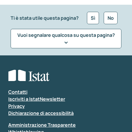
Ti è stata utile questa pagina?
Sì
No
Vuoi segnalare qualcosa su questa pagina?
Che tipo di commento vuoi lasciare?
*
Seleziona la tipologia della segnalazione
Inserisci il tuo commento
*
Contatti
Iscriviti a IstatNewsletter
Privacy
Dichiarazione di accessibilità
Amministrazione Trasparente
Whistleblowing