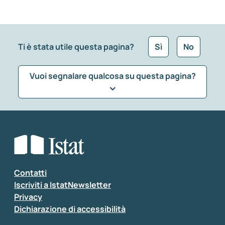
Ti è stata utile questa pagina?
Sì
No
Vuoi segnalare qualcosa su questa pagina?
Che tipo di commento vuoi lasciare?
*
Seleziona la tipologia della segnalazione
Inserisci il tuo commento
*
Contatti
Iscriviti a IstatNewsletter
Privacy
Dichiarazione di accessibilità