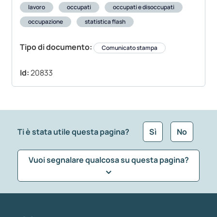
lavoro
occupati
occupati e disoccupati
occupazione
statistica flash
Tipo di documento:
Comunicato stampa
Id:
20833
Ti è stata utile questa pagina?
Sì
No
Vuoi segnalare qualcosa su questa pagina?
Che tipo di commento vuoi lasciare?
*