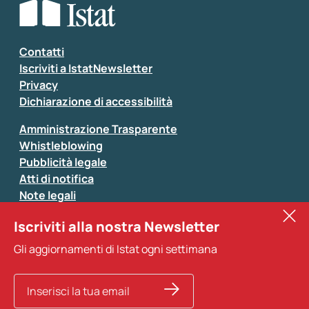
Seleziona la tipologia della segnalazione
Inserisci il tuo commento
*
Contatti
Iscriviti a IstatNewsletter
Privacy
Dichiarazione di accessibilità
Amministrazione Trasparente
Whistleblowing
Pubblicità legale
Atti di notifica
Note legali
Sistan
Iscriviti alla nostra Newsletter
Eurostat
*
Tutti i campi sono obbligatori
Gli aggiornamenti di Istat ogni settimana
Altri servizi
Si prega di non fornire dati di natura personale (ad
esempio dati di contatto). Per ogni altra comunicazione
e per richiedere dati, pubblicazioni, file di microdati,
ricerche storiche e richieste personalizzate basta