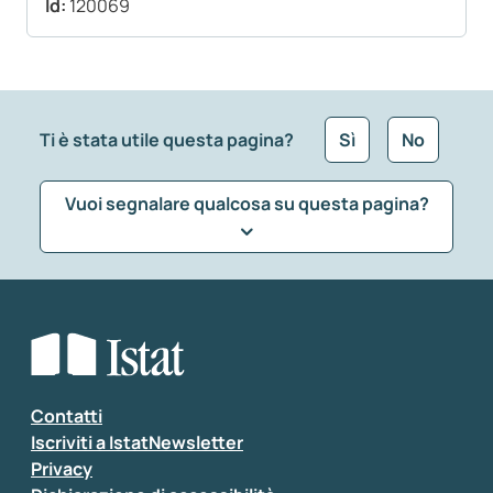
Id:
120069
Ti è stata utile questa pagina?
Sì
No
Vuoi segnalare qualcosa su questa pagina?
Che tipo di commento vuoi lasciare?
*
Seleziona la tipologia della segnalazione
Inserisci il tuo commento
*
Contatti
Iscriviti a IstatNewsletter
Privacy