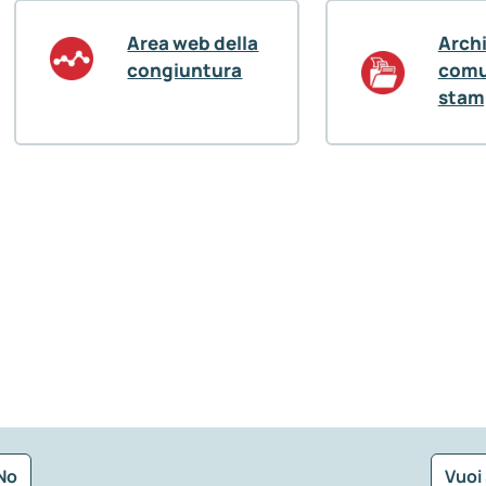
Area web della
Arch
congiuntura
comu
stam
No
Vuoi