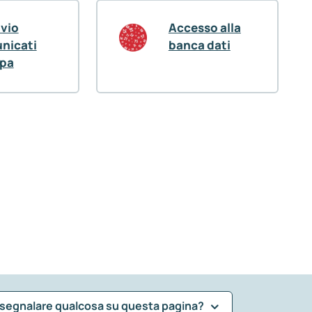
ivio
Accesso alla
nicati
banca dati
pa
 segnalare qualcosa su questa pagina?