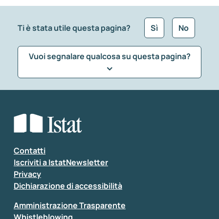
Ti è stata utile questa pagina?
Sì
No
Vuoi segnalare qualcosa su questa pagina?
Che tipo di commento vuoi lasciare?
*
Seleziona la tipologia della segnalazione
Inserisci il tuo commento
*
Contatti
Iscriviti a IstatNewsletter
Privacy
Dichiarazione di accessibilità
Amministrazione Trasparente
Whistleblowing