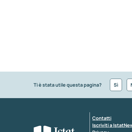
Ti è stata utile questa pagina?
Sì
Che tipo di commento vuoi lasciare?
*
Contatti
Inserisci il tuo commento
*
Iscriviti a IstatN