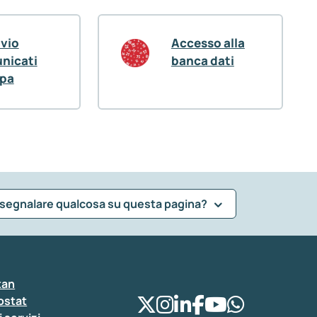
ivio
Accesso alla
nicati
banca dati
pa
 segnalare qualcosa su questa pagina?
tan
ostat