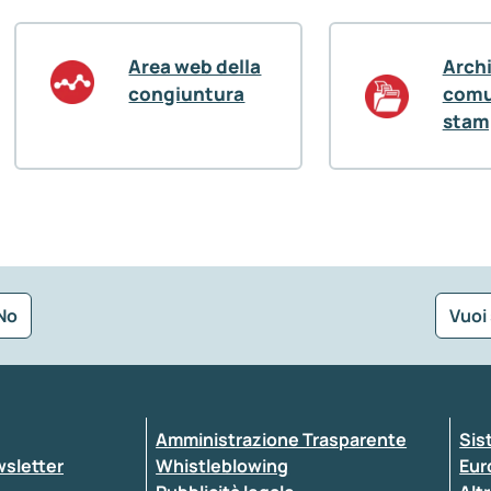
Area web della
Arch
congiuntura
comu
stam
No
Vuoi
Seleziona la tipologia della segnalazione
Amministrazione Trasparente
Sis
ewsletter
Whistleblowing
Eur