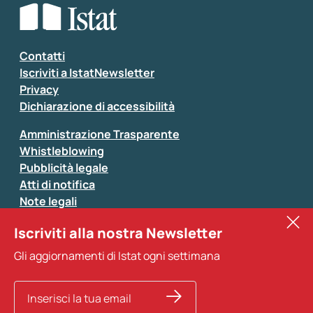
Seleziona la tipologia della segnalazione
Inserisci il tuo commento
*
Contatti
Iscriviti a IstatNewsletter
Privacy
Dichiarazione di accessibilità
Amministrazione Trasparente
Whistleblowing
Pubblicità legale
Atti di notifica
Note legali
Sistan
Iscriviti alla nostra Newsletter
Eurostat
*
Tutti i campi sono obbligatori
Gli aggiornamenti di Istat ogni settimana
Altri servizi
Si prega di non fornire dati di natura personale (ad
esempio dati di contatto). Per ogni altra comunicazione
e per richiedere dati, pubblicazioni, file di microdati,