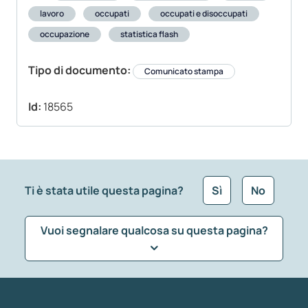
lavoro
occupati
occupati e disoccupati
occupazione
statistica flash
Tipo di documento:
Comunicato stampa
Id:
18565
Ti è stata utile questa pagina?
Sì
No
Vuoi segnalare qualcosa su questa pagina?
Che tipo di commento vuoi lasciare?
*