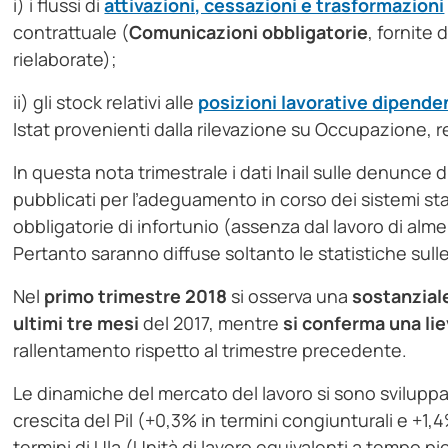
i) i flussi di
attivazioni, cessazioni e trasformazioni
contrattuale (
Comunicazioni obbligatorie
, fornite 
rielaborate);
ii) gli stock relativi alle
posizioni lavorative dipende
Istat provenienti dalla rilevazione su Occupazione, ret
In questa nota trimestrale i dati Inail sulle denunce
pubblicati per l’adeguamento in corso dei sistemi st
obbligatorie di infortunio (assenza dal lavoro di alm
Pertanto saranno diffuse soltanto le statistiche sull
Nel
primo trimestre 2018
si osserva una
sostanziale
ultimi tre mesi
del 2017, mentre
si conferma una lie
rallentamento rispetto al trimestre precedente.
Le dinamiche del mercato del lavoro si sono sviluppa
crescita del Pil (+0,3% in termini congiunturali e +1,
termini di Ula (Unità di lavoro equivalenti a tempo pi