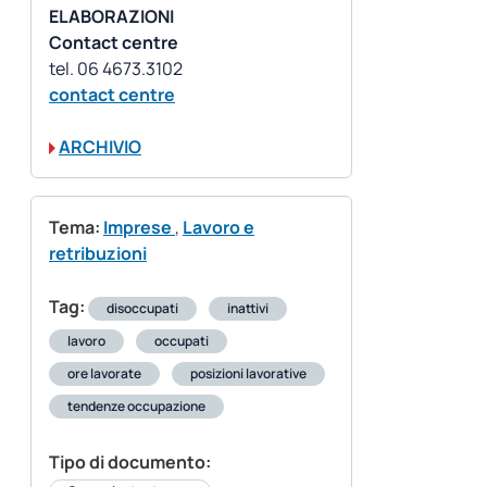
ELABORAZIONI
Contact centre
contact centre
ARCHIVIO
Tema:
Imprese
,
Lavoro e
retribuzioni
Tag:
disoccupati
inattivi
lavoro
occupati
ore lavorate
posizioni lavorative
tendenze occupazione
Tipo di documento: