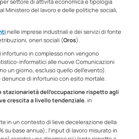
per settore di attività economica e tipologia
dal Ministero del lavoro e delle politiche sociali,
nti
nelle imprese industriali e dei servizi di fonte
ribuzioni, oneri sociali (
Oros
).
 di infortunio in complesso non vengono
atistico-informatici alle nuove Comunicazioni
eno un giorno, escluso quello dell’evento).
e denunce di infortunio con esito mortale.
 stazionarietà dell’occupazione rispetto agli
ve crescita a livello tendenziale
, in
te in un contesto di lieve decelerazione della
4% su base annua); l’input di lavoro misurato in
eno) registra una dinamica più lenta rispetto a