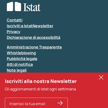
Seleziona la tipologia della segnalazione
Inserisci il tuo commento
*
Contatti
Iscriviti a IstatNewsletter
Privacy
Dichiarazione di accessibilità
Amministrazione Trasparente
Whistleblowing
Pubblicità legale
Atti di notifica
Note legali
Sistan
Iscriviti alla nostra Newsletter
Eurostat
*
Tutti i campi sono obbligatori
Gli aggiornamenti di Istat ogni settimana
Altri servizi
Si prega di non fornire dati di natura personale (ad
esempio dati di contatto). Per ogni altra comunicazione
e per richiedere dati, pubblicazioni, file di microdati,