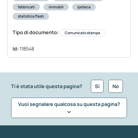
fabbricati
immobili
ipoteca
statistica flash
Tipo di documento:
Comunicato stampa
Id:
118548
Ti è stata utile questa pagina?
Sì
No
Vuoi segnalare qualcosa su questa pagina?
Che tipo di commento vuoi lasciare?
*