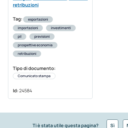
retribuzioni
Tag:
esportazioni
importazioni
investimenti
pil
previsioni
prospettive economia
retribuzioni
Tipo di documento:
Comunicato stampa
Id:
24584
Ti è stata utile questa pagina?
Sì