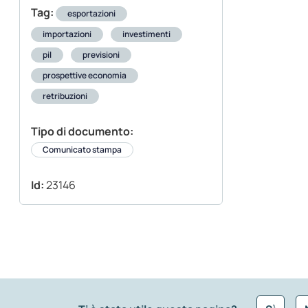
Tag:
esportazioni
importazioni
investimenti
pil
previsioni
prospettive economia
retribuzioni
Tipo di documento:
Comunicato stampa
Id:
23146