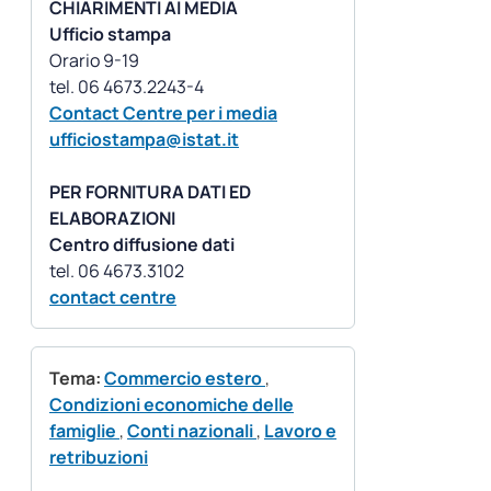
CHIARIMENTI AI MEDIA
Ufficio stampa
Orario 9-19
Contact Centre per i media
ufficiostampa@istat.it
PER FORNITURA DATI ED
ELABORAZIONI
Centro diffusione dati
contact centre
Tema:
Commercio estero
,
Condizioni economiche delle
famiglie
,
Conti nazionali
,
Lavoro e
retribuzioni