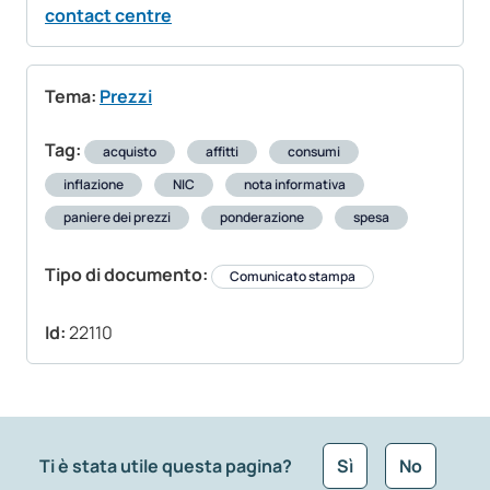
contact centre
Tema:
Prezzi
Tag:
acquisto
affitti
consumi
inflazione
NIC
nota informativa
paniere dei prezzi
ponderazione
spesa
Tipo di documento:
Comunicato stampa
Id:
22110
Ti è stata utile questa pagina?
Sì
No