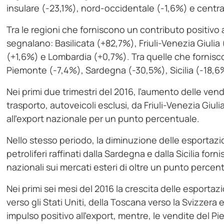
insulare (-23,1%), nord-occidentale (-1,6%) e centr
Tra le regioni che forniscono un contributo positivo a
segnalano: Basilicata (+82,7%), Friuli-Venezia Giul
(+1,6%) e Lombardia (+0,7%). Tra quelle che fornisc
Piemonte (-7,4%), Sardegna (-30,5%), Sicilia (-18,6
Nei primi due trimestri del 2016, l’aumento delle vendi
trasporto, autoveicoli esclusi, da Friuli-Venezia Giul
all’export nazionale per un punto percentuale.
Nello stesso periodo, la diminuzione delle esportazio
petroliferi raffinati dalla Sardegna e dalla Sicilia fo
nazionali sui mercati esteri di oltre un punto percen
Nei primi sei mesi del 2016 la crescita delle esportazio
verso gli Stati Uniti, della Toscana verso la Svizzer
impulso positivo all’export, mentre, le vendite del Pi