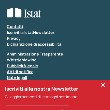
Che tipo di commento vuoi lasciare?
*
Seleziona la tipologia della segnalazione
Inserisci il tuo commento
*
Contatti
Iscriviti a IstatNewsletter
Privacy
Dichiarazione di accessibilità
Amministrazione Trasparente
Whistleblowing
Pubblicità legale
Atti di notifica
Note legali
Sistan
Iscriviti alla nostra Newsletter
Eurostat
*
Tutti i campi sono obbligatori
Gli aggiornamenti di Istat ogni settimana
Altri servizi
Si prega di non fornire dati di natura personale (ad
esempio dati di contatto). Per ogni altra comunicazione