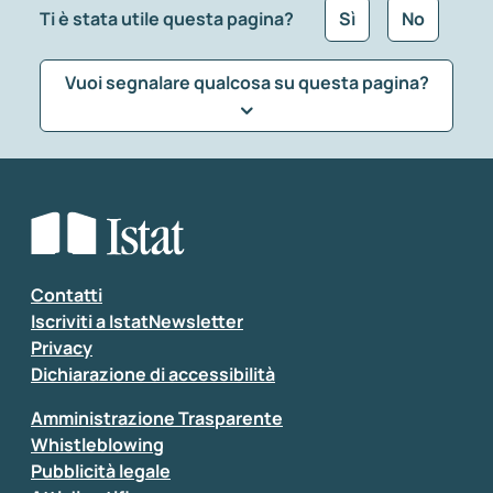
Ti è stata utile questa pagina?
Sì
No
Vuoi segnalare qualcosa su questa pagina?
Che tipo di commento vuoi lasciare?
*
Seleziona la tipologia della segnalazione
Inserisci il tuo commento
*
Contatti
Iscriviti a IstatNewsletter
Privacy
Dichiarazione di accessibilità
Amministrazione Trasparente
Whistleblowing
Pubblicità legale