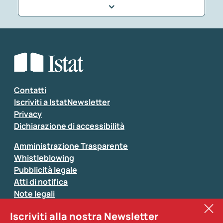
Che tipo di commento vuoi lasciare?
*
Seleziona la tipologia della segnalazione
Inserisci il tuo commento
*
Contatti
Iscriviti a IstatNewsletter
Privacy
Dichiarazione di accessibilità
Amministrazione Trasparente
Whistleblowing
Pubblicità legale
Atti di notifica
Note legali
Sistan
Iscriviti alla nostra Newsletter