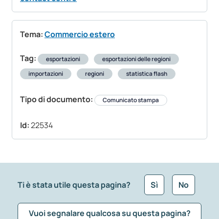
Tema:
Commercio estero
Tag:
esportazioni
esportazioni delle regioni
importazioni
regioni
statistica flash
Tipo di documento:
Comunicato stampa
Id:
22534
Ti è stata utile questa pagina?
Sì
No
Vuoi segnalare qualcosa su questa pagina?