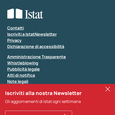
Che tipo di commento vuoi lasciare?
*
Seleziona la tipologia della segnalazione
Inserisci il tuo commento
*
Contatti
Iscriviti a IstatNewsletter
Privacy
Dichiarazione di accessibilità
Amministrazione Trasparente
Whistleblowing
Pubblicità legale
Atti di notifica
Note legali
Sistan
Iscriviti alla nostra Newsletter
Eurostat
*
Tutti i campi sono obbligatori
Gli aggiornamenti di Istat ogni settimana
Altri servizi
Si prega di non fornire dati di natura personale (ad
esempio dati di contatto). Per ogni altra comunicazione