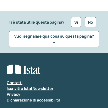
Ti è stata utile questa pagina?
Sì
No
Vuoi segnalare qualcosa su questa pagina?
Che tipo di commento vuoi lasciare?
*
Seleziona la tipologia della segnalazione
Inserisci il tuo commento
*
Contatti
Iscriviti a IstatNewsletter
Privacy
Dichiarazione di accessibilità