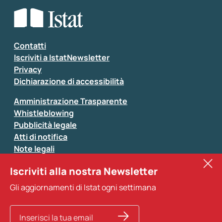
Che tipo di commento vuoi lasciare?
*
Seleziona la tipologia della segnalazione
Inserisci il tuo commento
*
Contatti
Iscriviti a IstatNewsletter
Privacy
Dichiarazione di accessibilità
Amministrazione Trasparente
Whistleblowing
Pubblicità legale
Atti di notifica
Note legali
Sistan
Iscriviti alla nostra Newsletter
Eurostat
*
Tutti i campi sono obbligatori
Gli aggiornamenti di Istat ogni settimana
Altri servizi
Si prega di non fornire dati di natura personale (ad
esempio dati di contatto). Per ogni altra comunicazione
e per richiedere dati, pubblicazioni, file di microdati,