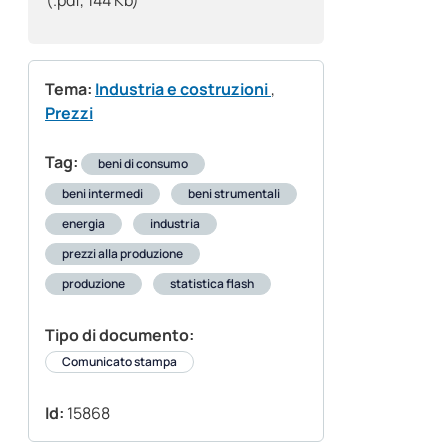
(.pdf, 144 Kb)
Tema:
Industria e costruzioni
,
Prezzi
Tag:
beni di consumo
beni intermedi
beni strumentali
energia
industria
prezzi alla produzione
produzione
statistica flash
Tipo di documento:
Comunicato stampa
Id:
15868