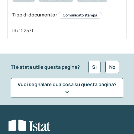
Tipo di documento:
Comunicato stampa
Id:
102571
Ti è stata utile questa pagina?
Sì
No
Vuoi segnalare qualcosa su questa pagina?
Che tipo di commento vuoi lasciare?
*
Seleziona la tipologia della segnalazione